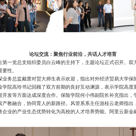
论坛交流：聚焦行业前沿，共话人才培育
古第一党总支
组织委员白云峰的主持下，主题论坛正式召开。双
重要性。
深业务总监戴蕾对贸大师生表示欢迎，指出
对外经济贸易大学保
险学院高玲书记回顾了双方前期的良好互动渊源，表示学院高度
程开发等方面达成深度合作。
保险学院
何小伟
副
院长补充指出，
索产教融合，协同育人的新路径
。
风管系系主任游桂云老师指出
将企业的产业生态优势转化为高校的人才培养势能。
阿里云新金