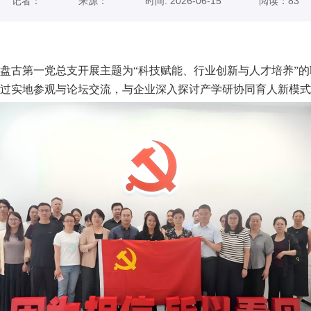
记者：
来源：
时间: 2026-06-15
阅读：
83
盘古第一党总支
开展
主题
为
“科技赋能、行业创新与人才培养”
的
过
实地参观与论坛交流，
与
企业
深入探讨产学研协同育人新模式