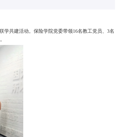
联学共建
活动
。
保险学院
党委
带领
16名
教工党员
、
3名
。