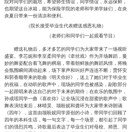
院对同学们的栽培，希望师生情谊，同学
情谊，永远保鲜，
也期望这台冰箱，能为保险学院的老师和学弟学妹们，在炎
炎夏日带来一份清凉和便利。
（院长接受毕业生代表赠送感恩礼物）
（
老师们和同学们一起观看节目）
赠送礼物后，多才多艺的同学们为大家带来了一场视听
盛宴。李芯妮和李至柔同学的《牵丝戏》作为开场舞蹈，曼
妙的舞姿配合着飞舞的稠扇，带着朝鲜族的舞蹈风情，将晚
会氛围瞬间调动起来，场下掌声和叫好声连连不断；贾怀安
和郭香顺带来的歌曲《明天你好》，送上了她们对于毕业生
的祝福，在动听的歌声中，现场的同学也被感染，副歌部分
一起跟唱来表达自己的对于未来的期待；在欢乐的氛围中，
孙成瑶同学一曲《喜欢你》让全场沉浸在甜蜜的歌声中；歌
舞表演结束后，林晴昊、颉盼妮和龚环为大家带来诗朗诵
《四年》，这首由颉盼妮同学原创的小诗，带同学们回顾了
四年的本科生话，每一句文字，每一个场景，都引起了同学
们的强烈共鸣，诗歌最后表达了毕业生们对母校、师恩、同