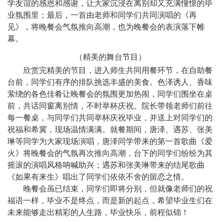
学友谊的感恩和感谢，让大家沉浸在离别却又充满憧憬的毕
业氛围里；最后，一首由老师和同学们共同演唱的《再
见》，将晚餐会气氛推向高潮，也为晚餐会的表演落下帷
幕。
（精美的舞台节目）
欣赏完精美的节目，进入师生共同用餐环节，在自助餐
台前，同学们有序的排队挑选丰盛的美食。色泽诱人、香味
萦绕的各色佳肴让晚餐会的氛围更加热闹，同学们围坐在桌
前，共话同窗离别情，不时举杯庆祝。院长带领老师们前往
每一餐桌，与同学们共同举杯庆祝毕业，并送上对同学们的
祝福和希冀，现场温情满满。就餐期间，唐泽、遇苏、张美
琳等同学为大家现场演唱，唐泽同学带来的第一首歌曲《爱
火》将晚餐会的气氛再次推向高潮，台下的同学们纷纷为其
摇滚的演唱风格呐喊助兴；遇苏和张美琳带来的结尾歌曲
《如果有来生》唱出了同学们依依不舍的留恋之情。
晚餐会虽已结束，同学们即将分别，但就像老师们的祝
福语一样，毕业不是终点，而是新的起点，希望毕业生们在
未来能够走出精彩的人生路，毕业快乐，前程似锦！