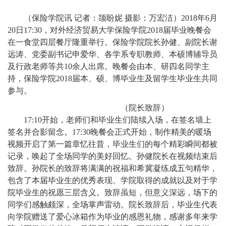
（保险学院讯 记者：颉盼妮 摄影：万宏洁）2018年6月
20日17:30，对外经济贸易大学保险学院2018届毕业晚餐会
在一食堂四层餐厅隆重举行。保险学院院长孙健、副院长谢
远涛、党委副书记申爱华、各学系专职教师、本硕博辅导员
及行政老师等共10余人出席。晚餐会由本、研四名同学主
持，保险学院2018届本、硕、博毕业生及留学生毕业生共同
参与。
（
院长致辞）
17:10
开始，老师们和毕业生们陆续入场，在签名墙上
签名并合影留念。17:30晚餐会正式开始，制作精美的暖场
视频开启了第一篇章忆往昔，毕业生们的每个精彩瞬间都被
记录，唤起了全场同学的美好回忆。孙健院长在视频结束后
致辞。孙院长的致辞将满满的祝福和希冀凝练成五句精华，
包含了本届毕业生的优秀表现、学院取得的成就以及对于学
院毕业生的祝愿三层含义。致辞虽短，但意义深远，场下的
同学们感触颇深，全场掌声雷动。院长致辞后，毕业生代表
向学院赠送了爱心冰箱作为毕业的感恩礼物，感谢多年来学