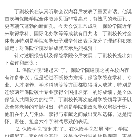
丁副校长在认真听取会议内容后发表了重要讲话。他说
首次与保险学院全体教师见面非常高兴，有熟悉的老面孔，
更有朝气蓬勃的新面孔。今天会议非常成功，保险学院近年
来取得学科、国际化办学等等成就有目共睹，丁副校长对全
体老师特别是学院领导班子艰辛付出表示充分了理解和积极
肯定；对保险学院发展成就表示热烈祝贺！
针对述职报告以及保险学院今后发展，丁副校长提出如
下点评和建议：
1.
保险学院“建起来”了。保险学院建院之初在校内存
有许多争议，但是经过不断努力拼搏，保险学院在学科、专
业、人才培养、学术科研等等方面都取得骄人成就，特别是
连续两年保险硕士专业获得全国排名第一的好成绩，是全体
保险人共同努力的结果。丁副校长再次感谢学院领导班子以
及全体老师的辛勤付出。特别是学院党政领导双肩挑干部，
他们在个人与集体、获得与奉献之间做出无私选择。这是情
怀、责任、担当六个字淋漓尽致的表现。
2.
保险学院
“
富起来
”
了。在保险学院发展同时，学院
也积累了一定的资金基础。这是办学发展的物质保障，更是