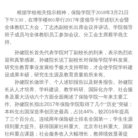
根据学校相关指示精神，保险学院于
2018
年
3
月
21
日
下午3:30，在博学楼801举行2017年度领导干部述职大会暨
全体教职工大会，丁志杰副校长出席会议并讲话。学院领导
班子成员与全体教职员工参加会议。分工会主席蔡学燕主
持。
孙健院长首先代表学院对丁副校长的到来，表示热烈欢
迎和真挚感谢。孙健院长说丁副校长对保险学院学科发展、
研究生教育事业发展给予极大支持帮助，才会使学院学科建
设成果丰硕，研究生生源及教育质量前所未有。
孙健院长做班子、个人述职报告以及财务报告。孙健院
长从人才培养、学科建设、教学科研、国际化办学、社会服
务及重大活动六个方面全面阐述了保险学院一年来主要工
作。孙健院长指出
2017
年保险学院取得了几个“历史”突破：
本科生出国深造率创历史最高，占比
44%
，较
2016
年提高
了三个百分点。连续两年保险硕士排名全国第一；学生生源
得到重大提升。获得国家社科重大、北京市社科重大、国家
社科重点课题；社会服务收入大幅增长，教师绩效显著提