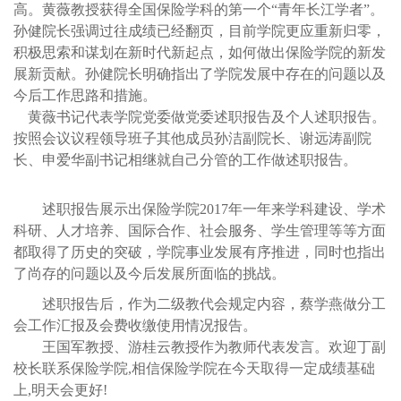
高。黄薇教授获得全国保险学科的第一个“青年长江学者”
。
孙健院长强调过往成绩已经翻页，目前学院更应重新归零，
积极思索和谋划在新时代新起点，如何做出保险学院的新发
展新贡献。孙健院长明确指出了学院发展中存在的问题以及
今后工作思路和措施。
黄薇书记代表学院党委做党委述职报告及个人述职报告。
按照会议议程领导班子其他成员孙洁副院长、谢远涛副院
长、申爱华副书记相继就自己分管的工作做述职报告。
述职报告展示出保险学院2017年一年来学科建设、学术
科研、人才培养、国际合作、社会服务、学生管理等等方面
都取得了历史的突破，学院事业发展有序推进，同时也指出
了尚存的问题以及今后发展所面临的挑战。
述职报告后，作为二级教代会规定内容，蔡学燕做分工
会工作汇报及会费收缴使用情况报告。
王国军教授、游桂云教授作为教师代表发言。欢迎丁副
校长联系保险学院,相信保险学院在今天取得一定成绩基础
上,明天会更好!