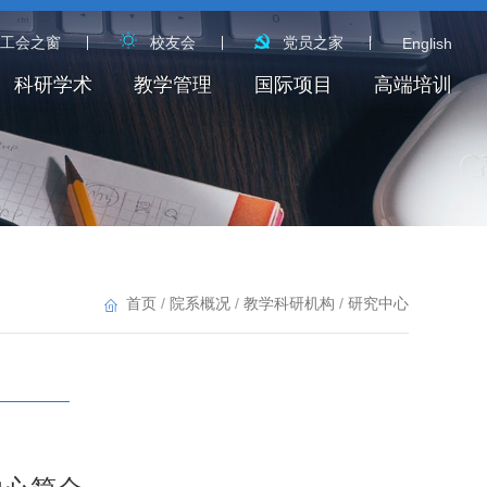
工会之窗
校友会
党员之家
English
科研学术
教学管理
国际项目
高端培训
首页
/
院系概况
/
教学科研机构
/
研究中心