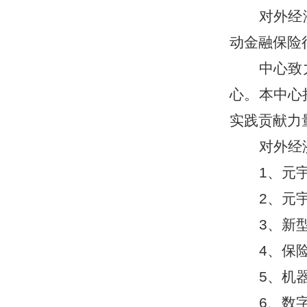
对外经
动金融保险
中心致
心。本中心
实践贡献力
对外经
1、元
2、元
3、新
4、保
5、机
6、数